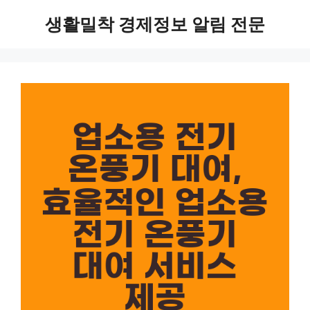
Skip
생활밀착 경제정보 알림 전문
to
content