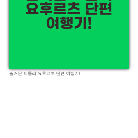
즐거운 트롤리 요후르츠 단편 여행기!