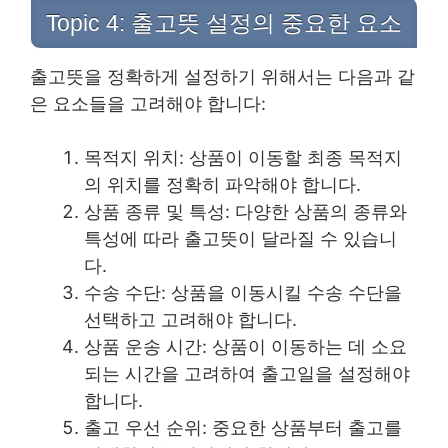
Topic 4: 출고뜻 설정의 중요한 요소
출고뜻을 정확하게 설정하기 위해서는 다음과 같
은 요소들을 고려해야 합니다:
목적지 위치: 상품이 이동할 최종 목적지
의 위치를 정확히 파악해야 합니다.
상품 종류 및 특성: 다양한 상품의 종류와
특성에 따라 출고뜻이 달라질 수 있습니
다.
수송 수단: 상품을 이동시킬 수송 수단을
선택하고 고려해야 합니다.
상품 운송 시간: 상품이 이동하는 데 소요
되는 시간을 고려하여 출고일을 설정해야
합니다.
출고 우선 순위: 중요한 상품부터 출고를