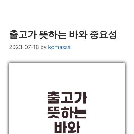
출고가 뜻하는 바와 중요성
2023-07-18
by
komassa