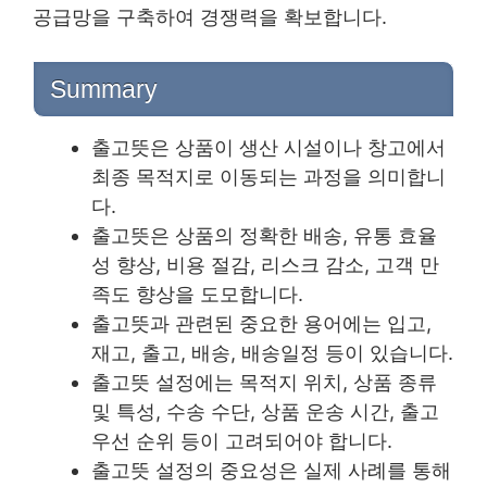
공급망을 구축하여 경쟁력을 확보합니다.
Summary
출고뜻은 상품이 생산 시설이나 창고에서
최종 목적지로 이동되는 과정을 의미합니
다.
출고뜻은 상품의 정확한 배송, 유통 효율
성 향상, 비용 절감, 리스크 감소, 고객 만
족도 향상을 도모합니다.
출고뜻과 관련된 중요한 용어에는 입고,
재고, 출고, 배송, 배송일정 등이 있습니다.
출고뜻 설정에는 목적지 위치, 상품 종류
및 특성, 수송 수단, 상품 운송 시간, 출고
우선 순위 등이 고려되어야 합니다.
출고뜻 설정의 중요성은 실제 사례를 통해