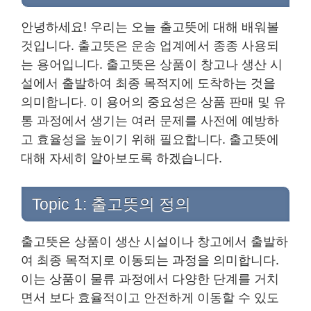
안녕하세요! 우리는 오늘 출고뜻에 대해 배워볼
것입니다. 출고뜻은 운송 업계에서 종종 사용되
는 용어입니다. 출고뜻은 상품이 창고나 생산 시
설에서 출발하여 최종 목적지에 도착하는 것을
의미합니다. 이 용어의 중요성은 상품 판매 및 유
통 과정에서 생기는 여러 문제를 사전에 예방하
고 효율성을 높이기 위해 필요합니다. 출고뜻에
대해 자세히 알아보도록 하겠습니다.
Topic 1: 출고뜻의 정의
출고뜻은 상품이 생산 시설이나 창고에서 출발하
여 최종 목적지로 이동되는 과정을 의미합니다.
이는 상품이 물류 과정에서 다양한 단계를 거치
면서 보다 효율적이고 안전하게 이동할 수 있도