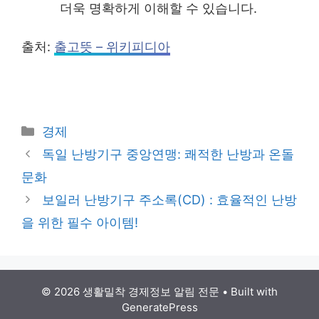
더욱 명확하게 이해할 수 있습니다.
출처:
출고뜻 – 위키피디아
Categories
경제
Post
독일 난방기구 중앙연맹: 쾌적한 난방과 온돌
navigation
문화
보일러 난방기구 주소록(CD) : 효율적인 난방
을 위한 필수 아이템!
© 2026 생활밀착 경제정보 알림 전문
• Built with
GeneratePress