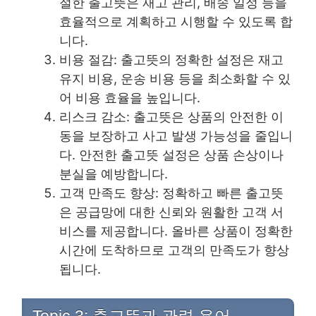
절한 출고뜻은 재고 관리, 배송 일정 등을
효율적으로 계획하고 시행할 수 있도록 합
니다.
비용 절감: 출고뜻의 정확한 설정은 재고
유지 비용, 운송 비용 등을 최소화할 수 있
어 비용 효율을 높입니다.
리스크 감소: 출고뜻은 상품의 안전한 이
동을 보장하고 사고 발생 가능성을 줄입니
다. 안전한 출고뜻 설정은 상품 손상이나
분실을 예방합니다.
고객 만족도 향상: 정확하고 빠른 출고뜻
은 공급망에 대한 신뢰와 원활한 고객 서
비스를 제공합니다. 올바른 상품이 정확한
시간에 도착하므로 고객의 만족도가 향상
됩니다.