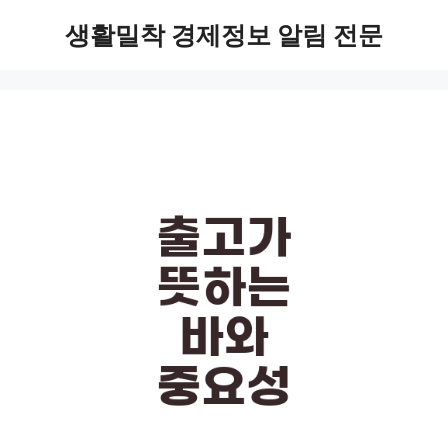
Skip
생활밀착 경제정보 알림 전문
to
content