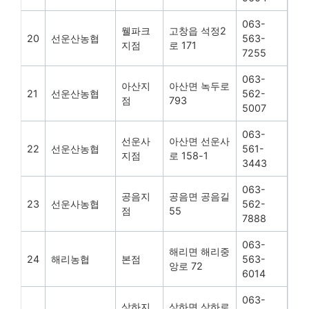
063-
웰파크
고창읍 석정2
20
선운산농협
563-
지점
로 171
7255
063-
아산지
아산면 녹두로
21
선운산농협
562-
점
793
5007
063-
선운사
아산면 선운사
22
선운산농협
561-
지점
로 158-1
3443
063-
공음지
공음면 공음길
23
선운사농협
562-
점
55
7888
063-
해리면 해리중
24
해리농협
본점
563-
앙로 72
6014
063-
상하지
상하면 상하로