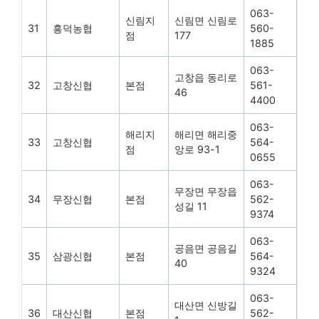
063-
신림지
신림면 신림로
31
흥덕농협
560-
점
177
1885
063-
고창읍 동리로
32
고창신협
본점
561-
46
4400
063-
해리지
해리면 해리중
33
고창신협
564-
점
앙로 93-1
0655
063-
무장면 무장읍
34
무장신협
본점
562-
성길 11
9374
063-
공음면 공음길
35
삼광신협
본점
564-
40
9324
063-
대산면 신방길
36
대산신협
본점
562-