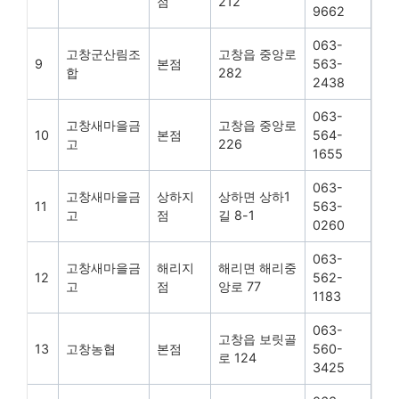
점
212
9662
063-
고창군산림조
고창읍 중앙로
9
본점
563-
합
282
2438
063-
고창새마을금
고창읍 중앙로
10
본점
564-
고
226
1655
063-
고창새마을금
상하지
상하면 상하1
11
563-
고
점
길 8-1
0260
063-
고창새마을금
해리지
해리면 해리중
12
562-
고
점
앙로 77
1183
063-
고창읍 보릿골
13
고창농협
본점
560-
로 124
3425