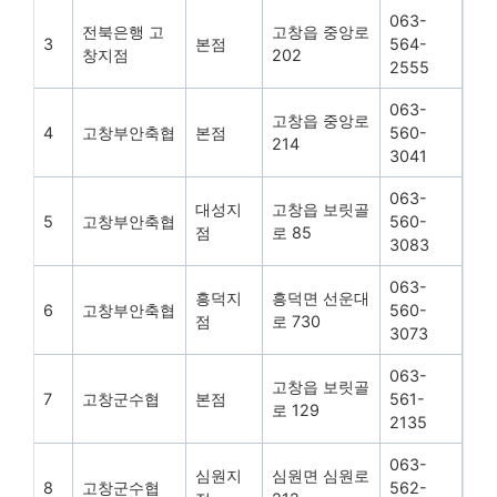
063-
전북은행 고
고창읍 중앙로
3
본점
564-
창지점
202
2555
063-
고창읍 중앙로
4
고창부안축협
본점
560-
214
3041
063-
대성지
고창읍 보릿골
5
고창부안축협
560-
점
로 85
3083
063-
흥덕지
흥덕면 선운대
6
고창부안축협
560-
점
로 730
3073
063-
고창읍 보릿골
7
고창군수협
본점
561-
로 129
2135
063-
심원지
심원면 심원로
8
고창군수협
562-