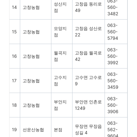
063-
성산지
고창읍 동리로
14
고창농협
560-
점
49
3482
063-
모양지
고창읍 성산로
15
고창농협
560-
점
22
5794
063-
월곡지
고창읍 월곡로
16
고창농협
560-
점
42
3992
063-
고수지
고수면 고수로
17
고창농협
560-
점
9
3459
063-
부안지
부안면 인촌로
18
고창농협
560-
점
1249
3906
063-
무장면 무장읍
19
선운산농협
본점
562-
성길 4
9604