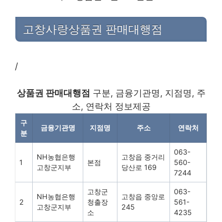
고창사랑상품권 판매대행점
/
상품권 판매대행점
구분, 금융기관명, 지점명, 주
소, 연락처 정보제공
구
금융기관명
지점명
주소
연락처
분
063-
NH농협은행
고창읍 중거리
1
본점
560-
고창군지부
당산로 169
7244
고창군
063-
NH농협은행
고창읍 중앙로
2
청출장
561-
고창군지부
245
소
4235