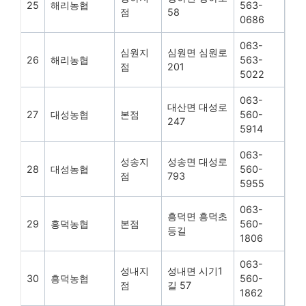
25
해리농협
563-
점
58
0686
063-
심원지
심원면 심원로
26
해리농협
563-
점
201
5022
063-
대산면 대성로
27
대성농협
본점
560-
247
5914
063-
성송지
성송면 대성로
28
대성농협
560-
점
793
5955
063-
흥덕면 흥덕초
29
흥덕농협
본점
560-
등길
1806
063-
성내지
성내면 시기1
30
흥덕농협
560-
점
길 57
1862