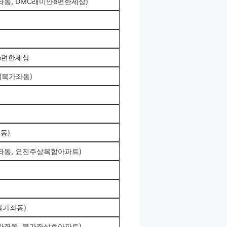
좌동, DMC래미안e편한세상)
안e편한세상
(북가좌동)
동)
가좌동, 요진주상복합아파트)
북가좌동)
북가좌동, 북가좌삼호아파트)