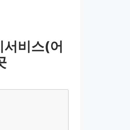
지서비스(어
곳