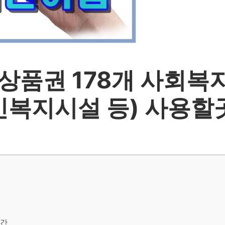
품권 178개 사회복
인복지시설 등) 사용할
기간