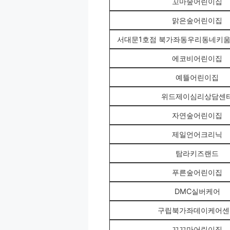
꼬마숲어린이집
맑은숲어린이집
서대문1호점 북가좌동우리동네키움
에코비어린이집
예뜰어린이집
위드제이심리상담센
자연숲어린이집
제일언어크리닉
탐라키즈랜드
푸른숲어린이집
DMC실버케어
구립북가좌데이케어센
꼬꼬마어린이집