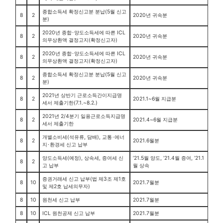
종합소득세 확정신고분 분납(5월 신고
8
2
2020년 귀속분
분)
2020년 종합･양도소득세에 따른 ICL
8
2
2020년 귀속분
의무상환액 결정고지(확정신고자)
2020년 종합･양도소득세에 따른 ICL
8
2
2020년 귀속분
의무상환액 결정고지(확정신고자)
종합소득세 확정신고분 분납(5월 신고
8
2
2020년 귀속분
분)
2021년 상반기 근로소득간이지급명
8
2
2021.1~6월 지급분
세서 제출기한(7.1.~8.2.)
2021년 2/4분기 일용근로소득지급명
8
2
2021.4~6월 지급분
세서 제출기한
개별소비세(석유류, 담배), 교통･에너
8
2
2021.6월분
지･환경세 신고 납부
양도소득세(예정), 상속세, 증여세 신
’21.5월 양도, ’21.4월 증여, ’21.1
8
2
고 납부
월 상속
증권거래세 신고 납부(법 제3조 제1호
8
10
2021.7월분
및 제2호 납세의무자)
8
10
원천세 신고 납부
2021.7월분
8
10
ICL 원천공제 신고 납부
2021.7월분