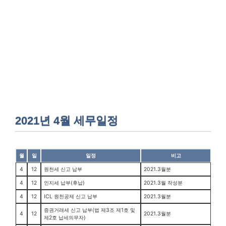
2021년 4월 세무일정
월
일
일정
비고
4
12
원천세 신고 납부
2021.3월분
4
12
인지세 납부(후납)
2021.3월 작성분
4
12
ICL 원천공제 신고 납부
2021.3월분
증권거래세 신고 납부(법 제3조 제1호 및
4
12
2021.3월분
제2호 납세의무자)