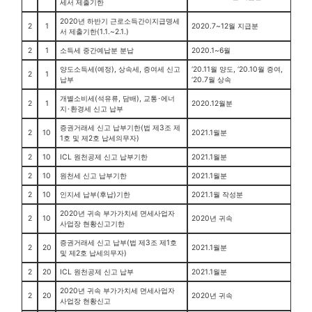
세서 제출기한
2020년 하반기 근로소득간이지급명세
2
1
2020.7~12월 지급분
서 제출기한(1.1.~2.1.)
2
1
소득세 중간예납분 분납
2020.1~6월
양도소득세(예정), 상속세, 증여세 신고
‘20.11월 양도, ‘20.10월 증여,
2
1
납부
‘20.7월 상속
개별소비세(석유류, 담배), 교통･에너
2
1
2020.12월분
지･환경세 신고 납부
증권거래세 신고 납부기한(법 제3조 제
2
10
2021.1월분
1호 및 제2호 납세의무자)
2
10
ICL 원천공제 신고 납부기한
2021.1월분
2
10
원천세 신고 납부기한
2021.1월분
2
10
인지세 납부(후납)기한
2021.1월 작성분
2020년 귀속 부가가치세 면세사업자
2
10
2020년 귀속
사업장 현황신고기한
증권거래세 신고 납부(법 제3조 제1호
2
20
2021.1월분
및 제2호 납세의무자)
2
20
ICL 원천공제 신고 납부
2021.1월분
2020년 귀속 부가가치세 면세사업자
2
20
2020년 귀속
사업장 현황신고