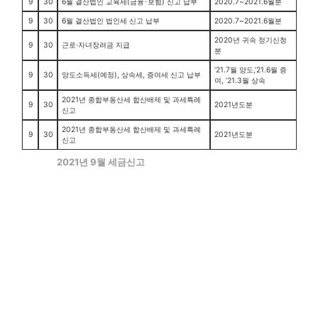
9
30
6월 결산법인 교육세(금융･보험) 신고 납부
2020.7~2021.6월분
9
30
6월 결산법인 법인세 신고 납부
2020.7~2021.6월분
2020년 귀속 정기신청
9
30
근로·자녀장려금 지급
분
’21.7월 양도,’21.6월 증
9
30
양도소득세(예정), 상속세, 증여세 신고 납부
여, ’21.3월 상속
2021년 종합부동산세 합산배제 및 과세특례
9
30
2021년도분
신고
2021년 종합부동산세 합산배제 및 과세특례
9
30
2021년도분
신고
2021년 9월 세금신고