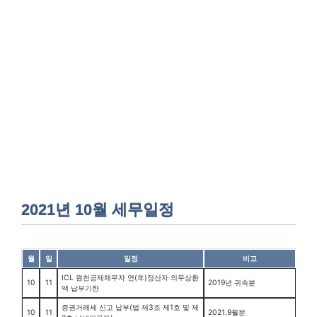
2021년 10월 세무일정
월
일
일정
비고
ICL 원천공제채무자 연(年)정산자 의무상환
10
11
2019년 귀속분
액 납부기한
증권거래세 신고 납부(법 제3조 제1호 및 제
10
11
2021.9월분