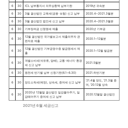
6
30
ICL 납부통지서 의무상환액 납부기한
2019년 귀속분
6
30
3월 결산법인 교육세(금융･보험) 신고 납부
2020.4~2021.3월분
6
30
3월 결산법인 법인세 신고 납부
2020.4~2021.3월분
6
30
기부장려금 신청명세 제출
2020년 기부금
12월 결산법인 국가별보고서 제출의무자 관
6
30
2020.1~12월분
련자료 제출
12월 결산법인 기부금영수증 발급명세서 제
6
30
2020.1~12월 발급분
출
개별소비세(석유류, 담배), 교통･에너지･환경
6
30
2021.5월분
세 신고 납부
6
30
원천세 반기별 납부 신청기한(6.1~6.30)
2021.하반기분
’21.4월 양도, ’21.3월 증
6
30
양도소득세(예정), 상속세, 증여세 신고 납부
여, ’20.12월 상속
2020년 12월말 결산법인 일감몰아주기, 일
6
30
2020.12월말 결산법인
감떼어주기 증여세 신고 납부
2021년 6월 세금신고