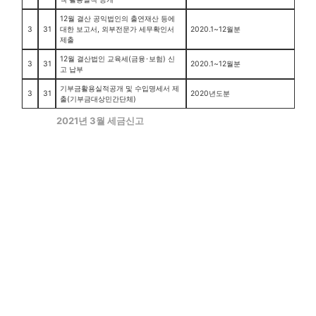
12월 결산 공익법인의 출연재산 등에
3
31
대한 보고서, 외부전문가 세무확인서
2020.1~12월분
제출
12월 결산법인 교육세(금융･보험) 신
3
31
2020.1~12월분
고 납부
기부금활용실적공개 및 수입명세서 제
3
31
2020년도분
출(기부금대상민간단체)
2021년 3월 세금신고