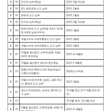
8
10
인지세 납부(후납)
2021.7월 작성분
8
10
ICL 원천공제 신고 납부
2021.7월분
8
10
원천세 신고 납부
2021.7월분
8
10
인지세 납부(후납)
2021.7월 작성분
증권거래세 신고 납부(법 제3조 제1호
8
10
2021.7월분
및 제2호 납세의무자)
8
25
개별소비세 과세유흥장소 신고 납부
2021.7월분
8
25
개별소비세 과세유흥장소 신고 납부
2021.7월분
12월말 결산법인 교육세(금융･보험)
8
31
2021.4~6월분
제2차 중간예납
8
31
12월말 결산법인 법인세 중간예납
2021.1~6월분
종합소득세 확정신고분 분납(성실신
8
31
2020년 귀속분
고확인서제출자)
개별소비세(석유류, 담배), 교통･에너
8
31
2021.7월분
지･환경세 신고 납부
양도소득세(예정), 상속세, 증여세 신
’21.6월 양도,’21.1~6월 양도(주
8
31
고 납부
식)
8
31
’21.5월 증여, ‘21.2월 상속
3월말 결산법인 교육세(금융･보험) 제
8
31
2021.4~6월분