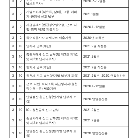
3
2
2020.7~12월분
납세의무자)
개별소비세(석유류, 담배), 교통･에너
3
2
2021.1월분
지･환경세 신고 납부
지급명세서(원천징수영수증, 근로･사
3
2
2020.1~12월분
업･퇴직 제외) 제출기한
3
2
특수직종사자 과세자료 제출기한
2020년 소득분
3
10
인지세 납부(후납)
2021.2월 작성분
증권거래세 신고 납부(법 제3조 제1호
3
10
2021.2월분
및 제2호 납세의무자)
3
10
인지세 납부(후납)
2021.2월 작성분
3
10
원천세 신고 납부(반기별 납부자 포함)
2021.2월분, 2020.연말정산분
근로･사업･퇴직소득 지급명세서(원천
3
10
2020.1~12월분
징수영수증) 제출기한
연말정산 환급신청(반기별 납부자 포
3
10
2020.연말정산분
함)
3
10
ICL 원천공제 신고 납부
2021.2월분
증권거래세 신고 납부(법 제3조 제1호
3
10
2021.2월분
및 제2호 납세의무자)
연말정산 환급신청(반기별 납부자 포
3
10
2020.연말정산분
함)