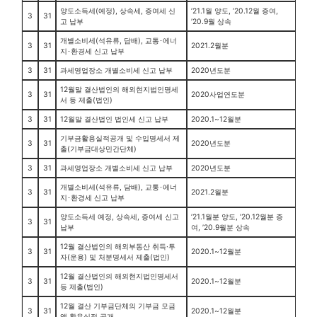
양도소득세(예정), 상속세, 증여세 신
’21.1월 양도, ’20.12월 증여,
3
31
고 납부
’20.9월 상속
개별소비세(석유류, 담배), 교통･에너
3
31
2021.2월분
지･환경세 신고 납부
3
31
과세영업장소 개별소비세 신고 납부
2020년도분
12월말 결산법인의 해외현지법인명세
3
31
2020사업연도분
서 등 제출(법인)
3
31
12월말 결산법인 법인세 신고 납부
2020.1~12월분
기부금활용실적공개 및 수입명세서 제
3
31
2020년도분
출(기부금대상민간단체)
3
31
과세영업장소 개별소비세 신고 납부
2020년도분
개별소비세(석유류, 담배), 교통･에너
3
31
2021.2월분
지･환경세 신고 납부
양도소득세 예정, 상속세, 증여세 신고
’21.1월분 양도, ’20.12월분 증
3
31
납부
여, ’20.9월분 상속
12월 결산법인의 해외부동산 취득·투
3
31
2020.1~12월분
자(운용) 및 처분명세서 제출(법인)
12월 결산법인의 해외현지법인명세서
3
31
2020.1~12월분
등 제출(법인)
12월 결산 기부금단체의 기부금 모금
3
31
2020.1~12월분
액 활용실적 공개