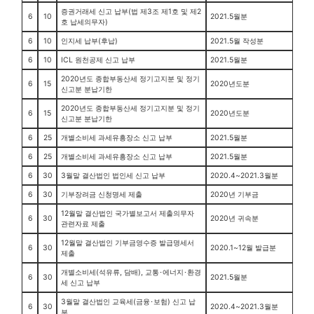
증권거래세 신고 납부(법 제3조 제1호 및 제2
6
10
2021.5월분
호 납세의무자)
6
10
인지세 납부(후납)
2021.5월 작성분
6
10
ICL 원천공제 신고 납부
2021.5월분
2020년도 종합부동산세 정기고지분 및 정기
6
15
2020년도분
신고분 분납기한
2020년도 종합부동산세 정기고지분 및 정기
6
15
2020년도분
신고분 분납기한
6
25
개별소비세 과세유흥장소 신고 납부
2021.5월분
6
25
개별소비세 과세유흥장소 신고 납부
2021.5월분
6
30
3월말 결산법인 법인세 신고 납부
2020.4~2021.3월분
6
30
기부장려금 신청명세 제출
2020년 기부금
12월말 결산법인 국가별보고서 제출의무자
6
30
2020년 귀속분
관련자료 제출
12월말 결산법인 기부금영수증 발급명세서
6
30
2020.1~12월 발급분
제출
개별소비세(석유류, 담배), 교통･에너지･환경
6
30
2021.5월분
세 신고 납부
3월말 결산법인 교육세(금융･보험) 신고 납
6
30
2020.4~2021.3월분
부