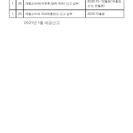
2020.10~12월분(‘유흥장
1
25
개별소비세(석유류,담배 제외) 신고 납부
소’는 전월분)
1
25
개별소비세 과세유흥장소 신고 납부
2020.12월분
2021년 1월 세금신고