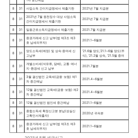
1차 중간예납
8
31
사업소득 간이지급명세서 제출기한
2021년 7월 지급분
2021년 7월 원천징수 대상 사업소득
8
31
2021년 7월 지급분
간이지급명세서 제출기한
8
31
일용근로소득지급명세서 제출기한
2021.7월 지급분
증권거래세 신고 납부(법 제3조 제3
8
31
2021.1~6월분
호 납세의무자)
양도소득세(예정) 및 상속·증여세 신
’21.6월 양도,’21.1~6월 양도(주
8
31
고납부
식), ’21.2월 상속, ’21.5월 증여
개별소비세(석유류, 담배), 교통･에너
8
31
2021.7월분
지･환경세 신고 납부
3월 결산법인 교육세(금융･보험) 제1
8
31
2021.4~6월분
차 중간예납
12월 결산법인 교육세(금융･보험) 제2
8
31
2021.4~6월분
차 중간예납
8
31
12월 결산법인 법인세 중간예납
2021.1~6월분
종합소득세 확정신고분 분납(성실신
8
31
2020년 귀속분
고확인서제출자)
증권거래세 신고 납부(법 제3조 제3
8
31
2021.1~6월분
호 납세의무자)
2021년 8월 세금신고