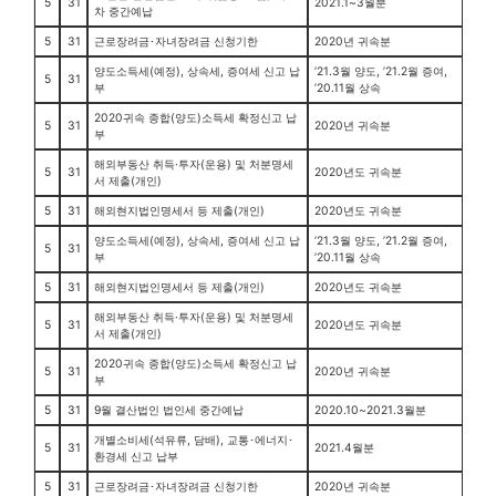
5
31
2021.1~3월분
차 중간예납
5
31
근로장려금･자녀장려금 신청기한
2020년 귀속분
양도소득세(예정), 상속세, 증여세 신고 납
’21.3월 양도, ’21.2월 증여,
5
31
부
’20.11월 상속
2020귀속 종합(양도)소득세 확정신고 납
5
31
2020년 귀속분
부
해외부동산 취득·투자(운용) 및 처분명세
5
31
2020년도 귀속분
서 제출(개인)
5
31
해외현지법인명세서 등 제출(개인)
2020년도 귀속분
양도소득세(예정), 상속세, 증여세 신고 납
’21.3월 양도, ’21.2월 증여,
5
31
부
’20.11월 상속
5
31
해외현지법인명세서 등 제출(개인)
2020년도 귀속분
해외부동산 취득·투자(운용) 및 처분명세
5
31
2020년도 귀속분
서 제출(개인)
2020귀속 종합(양도)소득세 확정신고 납
5
31
2020년 귀속분
부
5
31
9월 결산법인 법인세 중간예납
2020.10~2021.3월분
개별소비세(석유류, 담배), 교통･에너지･
5
31
2021.4월분
환경세 신고 납부
5
31
근로장려금･자녀장려금 신청기한
2020년 귀속분