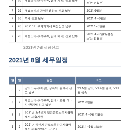
7
26
개별소비세(석유류, 담배 제외) 신고 납부
소’는 전월분)
7
26
개별소비세 과세유흥장소 신고 납부
2021.6월분
7
26
주세 신고 납부
2021.4~6월분
7
26
2021.1기 부가가치세 확정신고 납부
2021.1~6월분
2021.4~6월(‘유흥장
7
26
개별소비세(석유류, 담배 제외) 신고 납부
소’는 전월분)
2021년 7월 세금신고
2021년 8월 세무일정
월
일
일정
비고
양도소득세(예정), 상속세, 증여세 신
’21.5월 양도, ’21.4월 증여, ’21.1
8
2
고 납부
월 상속
개별소비세(석유류, 담배), 교통･에너
8
2
2021.6월분
지･환경세 신고 납부
2021년 2/4분기 일용근로소득지급명
8
2
2021.4~6월 지급분
세서 제출기한
2021년 상반기 근로소득간이지급명
8
2
2021.1~6월 지급분
세서 제출기한(7.1.~8.2.)