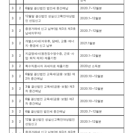
상속
3
2
6월말 결산법인 법인세 중간예납
2020.7~12월분
12월말 결산법인 성실신고확인대상법
3
2
2020.1~12월분
인 선임신고
증권거래세 신고 납부(법 제3조 제3호
3
2
2020.7~12월분
납세의무자)
개별소비세(석유류, 담배), 교통･에너
3
2
2021.1월분
지･환경세 신고 납부
지급명세서(원천징수영수증, 근로･사
3
2
2020.1~12월분
업･퇴직 제외) 제출기한
3
2
특수직종사자 과세자료 제출기한
2020년 소득분
6월말 결산법인 교육세(금융･보험) 제
3
2
2020.10~12월분
2차 중간예납
3월 결산법인 교육세(금융･보험) 제3
3
2
2020.10~12월분
차 중간예납
6월 결산법인 교육세(금융･보험) 제2
3
2
2020.10~12월분
차 중간예납
3
2
6월 결산법인 법인세 중간예납
2020.7~12월분
12월 결산법인 성실신고확인대상법인
3
2
2020.1~12월분
선임신고
증권거래세 신고 납부(법 제3조 제3호