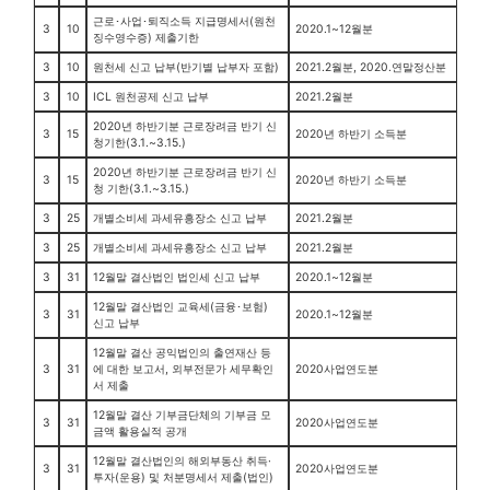
근로･사업･퇴직소득 지급명세서(원천
3
10
2020.1~12월분
징수영수증) 제출기한
3
10
원천세 신고 납부(반기별 납부자 포함)
2021.2월분, 2020.연말정산분
3
10
ICL 원천공제 신고 납부
2021.2월분
2020년 하반기분 근로장려금 반기 신
3
15
2020년 하반기 소득분
청기한(3.1.~3.15.)
2020년 하반기분 근로장려금 반기 신
3
15
2020년 하반기 소득분
청 기한(3.1.~3.15.)
3
25
개별소비세 과세유흥장소 신고 납부
2021.2월분
3
25
개별소비세 과세유흥장소 신고 납부
2021.2월분
3
31
12월말 결산법인 법인세 신고 납부
2020.1~12월분
12월말 결산법인 교육세(금융･보험)
3
31
2020.1~12월분
신고 납부
12월말 결산 공익법인의 출연재산 등
3
31
에 대한 보고서, 외부전문가 세무확인
2020사업연도분
서 제출
12월말 결산 기부금단체의 기부금 모
3
31
2020사업연도분
금액 활용실적 공개
12월말 결산법인의 해외부동산 취득·
3
31
2020사업연도분
투자(운용) 및 처분명세서 제출(법인)