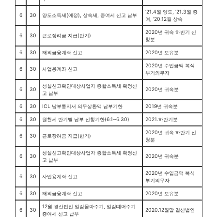
’21.4월 양도, ’21.3월 증
6
30
양도소득세(예정), 상속세, 증여세 신고 납부
여, ’20.12월 상속
2020년 귀속 하반기 신
6
30
근로장려금 지급(반기)
청분
6
30
해외금융계좌 신고
2020년 보유분
2020년 수입금액 복식
6
30
사업용계좌 신고
부기의무자
성실신고확인대상사업자 종합소득세 확정신
6
30
2020년 귀속분
고 납부
6
30
ICL 납부통지서 의무상환액 납부기한
2019년 귀속분
6
30
원천세 반기별 납부 신청기한(6.1~6.30)
2021.하반기분
2020년 귀속 하반기 신
6
30
근로장려금 지급(반기)
청분
성실신고확인대상사업자 종합소득세 확정신
6
30
2020년 귀속분
고 납부
2020년 수입금액 복식
6
30
사업용계좌 신고
부기의무자
6
30
해외금융계좌 신고
2020년 보유분
12월 결산법인 일감몰아주기, 일감떼어주기
6
30
2020.12월말 결산법인
증여세 신고 납부