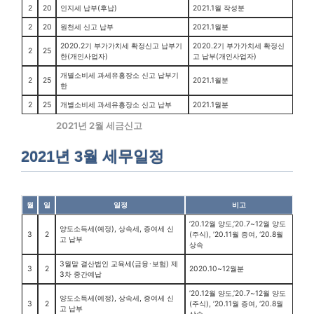
2
20
인지세 납부(후납)
2021.1월 작성분
2
20
원천세 신고 납부
2021.1월분
2020.2기 부가가치세 확정신고 납부기
2020.2기 부가가치세 확정신
2
25
한(개인사업자)
고 납부(개인사업자)
개별소비세 과세유흥장소 신고 납부기
2
25
2021.1월분
한
2
25
개별소비세 과세유흥장소 신고 납부
2021.1월분
2021년 2월 세금신고
2021년 3월 세무일정
월
일
일정
비고
’20.12월 양도,’20.7~12월 양도
양도소득세(예정), 상속세, 증여세 신
3
2
(주식), ’20.11월 증여, ‘20.8월
고 납부
상속
3월말 결산법인 교육세(금융･보험) 제
3
2
2020.10~12월분
3차 중간예납
’20.12월 양도,’20.7~12월 양도
양도소득세(예정), 상속세, 증여세 신
3
2
(주식), ’20.11월 증여, ‘20.8월
고 납부