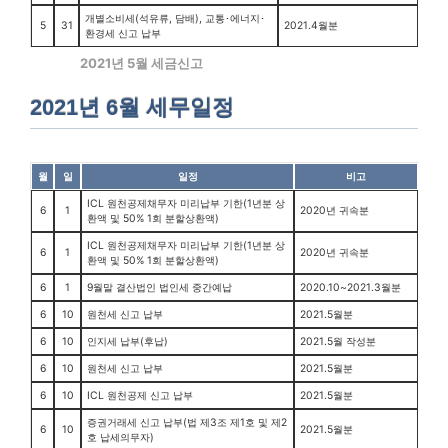
개별소비세(석유류, 담배), 교통･에너지･
5
31
2021.4월분
환경세 신고 납부
2021년 5월 세금신고
2021년 6월 세무일정
월
일
일정
비고
ICL 원천공제채무자 미리납부 기한(1년분 상
6
1
2020년 귀속분
환액 및 50% 1회 분할상환액)
ICL 원천공제채무자 미리납부 기한(1년분 상
6
1
2020년 귀속분
환액 및 50% 1회 분할상환액)
6
1
9월말 결산법인 법인세 중간예납
2020.10~2021.3월분
6
10
원천세 신고 납부
2021.5월분
6
10
인지세 납부(후납)
2021.5월 작성분
6
10
원천세 신고 납부
2021.5월분
6
10
ICL 원천공제 신고 납부
2021.5월분
증권거래세 신고 납부(법 제3조 제1호 및 제2
6
10
2021.5월분
호 납세의무자)