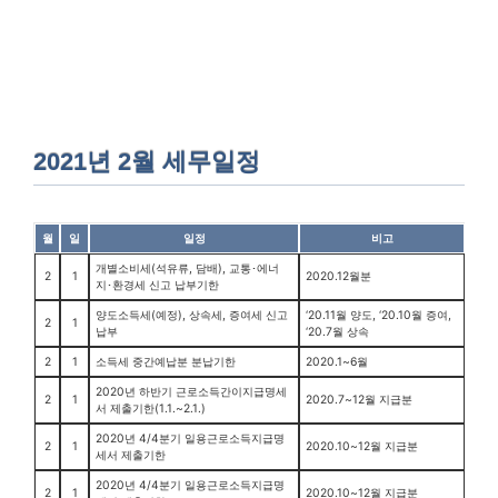
2021년 2월 세무일정
월
일
일정
비고
개별소비세(석유류, 담배), 교통･에너
2
1
2020.12월분
지･환경세 신고 납부기한
양도소득세(예정), 상속세, 증여세 신고
‘20.11월 양도, ‘20.10월 증여,
2
1
납부
‘20.7월 상속
2
1
소득세 중간예납분 분납기한
2020.1~6월
2020년 하반기 근로소득간이지급명세
2
1
2020.7~12월 지급분
서 제출기한(1.1.~2.1.)
2020년 4/4분기 일용근로소득지급명
2
1
2020.10~12월 지급분
세서 제출기한
2020년 4/4분기 일용근로소득지급명
2
1
2020.10~12월 지급분