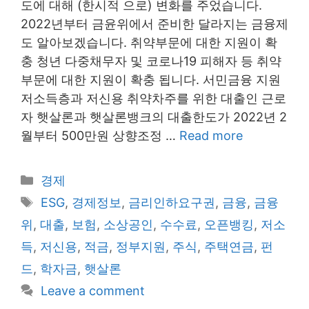
도에 대해 (한시적 으로) 변화를 주었습니다.
2022년부터 금윤위에서 준비한 달라지는 금융제
도 알아보겠습니다. 취약부문에 대한 지원이 확
충 청년 다중채무자 및 코로나19 피해자 등 취약
부문에 대한 지원이 확충 됩니다. 서민금융 지원
저소득층과 저신용 취약차주를 위한 대출인 근로
자 햇살론과 햇살론뱅크의 대출한도가 2022년 2
월부터 500만원 상향조정 …
Read more
Categories
경제
Tags
ESG
,
경제정보
,
금리인하요구권
,
금융
,
금융
위
,
대출
,
보험
,
소상공인
,
수수료
,
오픈뱅킹
,
저소
득
,
저신용
,
적금
,
정부지원
,
주식
,
주택연금
,
펀
드
,
학자금
,
햇살론
Leave a comment